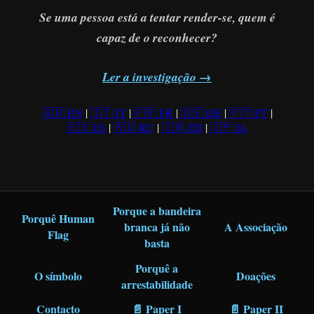
Se uma pessoa está a tentar render-se, quem é
capaz de o reconhecer?
Ler a investigação →
🇬🇧 EN
|
🇮🇹 IT
|
🇫🇷 FR
|
🇩🇪 DE
|
🇵🇹 PT
|
🇪🇸 ES
|
🇷🇺 RU
|
🇨🇳 ZH
|
🇯🇵 JA
Porque a bandeira
Porquê Human
branca já não
A Associação
Flag
basta
Porquê a
O símbolo
Doações
arrestabilidade
Contacto
📄 Paper I
📄 Paper II