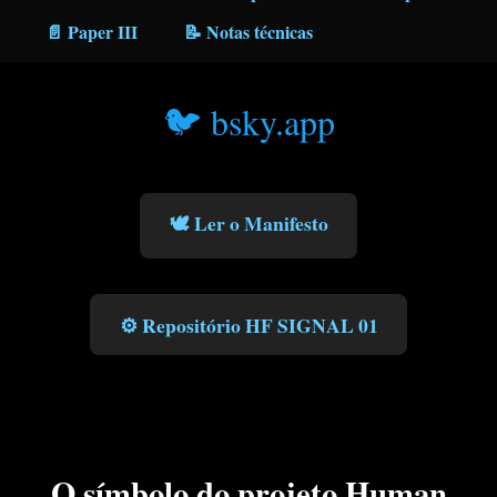
📄 Paper III
📝 Notas técnicas
🐦 bsky.app
🕊️ Ler o Manifesto
⚙️ Repositório HF SIGNAL 01
O símbolo do projeto Human