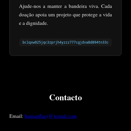
Ajude-nos a manter a bandeira viva. Cada
doação apoia um projeto que protege a vida
e a dignidade.
bc1qxw025jqc3zprjh4yzzz777cgjdva8d894tn33c
Contacto
Email:
humanflag(@)email.com