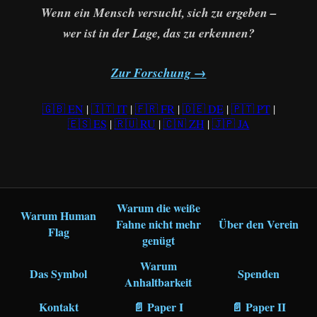
Wenn ein Mensch versucht, sich zu ergeben –
wer ist in der Lage, das zu erkennen?
Zur Forschung →
🇬🇧 EN
|
🇮🇹 IT
|
🇫🇷 FR
|
🇩🇪 DE
|
🇵🇹 PT
|
🇪🇸 ES
|
🇷🇺 RU
|
🇨🇳 ZH
|
🇯🇵 JA
Warum die weiße
Warum Human
Fahne nicht mehr
Über den Verein
Flag
genügt
Warum
Das Symbol
Spenden
Anhaltbarkeit
Kontakt
📄 Paper I
📄 Paper II