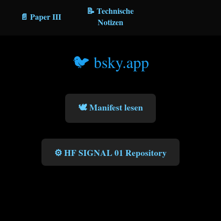
📝 Technische
📄 Paper III
Notizen
🐦 bsky.app
🕊️ Manifest lesen
⚙️ HF SIGNAL 01 Repository